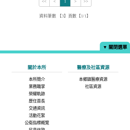
<<
<
1
>
>>
資料筆數 【3】頁數【1/1】
▼ 關閉選單
關於本所
醫療及社區資源
本所簡介
本鄉鎮醫療資源
業務職掌
社區資源
榮耀軌跡
歷任首長
交通資訊
活動花絮
公衛指標概覽