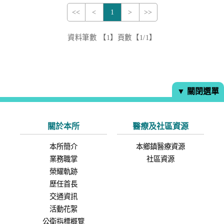
<<
<
1
>
>>
資料筆數 【1】頁數【1/1】
▼ 關閉選單
關於本所
醫療及社區資源
本所簡介
本鄉鎮醫療資源
業務職掌
社區資源
榮耀軌跡
歷任首長
交通資訊
活動花絮
公衛指標概覽